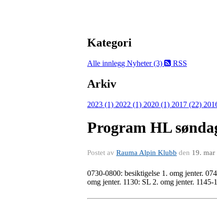
Kategori
Alle innlegg
Nyheter (3)
RSS
Arkiv
2023 (1)
2022 (1)
2020 (1)
2017 (22)
201
Program HL sønda
Postet av
Rauma Alpin Klubb
den
19. mar
0730-0800: besiktigelse 1. omg jenter. 074
omg jenter. 1130: SL 2. omg jenter. 1145-1