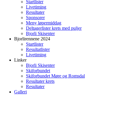
Startlister
Livetiming
Resultater
Sponsorer
Meny løpermiddag
Deltagerlister krets med puljer
Bjorli Skisenter
Bjorlirennene 2024
Startlister
Resultatlister
Livetiming
Linker
Bjorli Skisenter
Skiforbundet
Skiforbundet Møre og Romsdal
Resultater krets
Resultater
Galleri