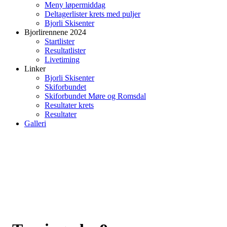
Meny løpermiddag
Deltagerlister krets med puljer
Bjorli Skisenter
Bjorlirennene 2024
Startlister
Resultatlister
Livetiming
Linker
Bjorli Skisenter
Skiforbundet
Skiforbundet Møre og Romsdal
Resultater krets
Resultater
Galleri