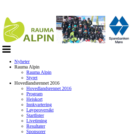
Veksle
navigasjon
Nyheter
Rauma Alpin
Rauma Alpin
Styret
Hovedlandsrennet 2016
Hovedlandsrennet 2016
Program
Heiskort
Innkvartering
Løypeoversikt
Startlister
Livetiming
Resultater
Sponsorer