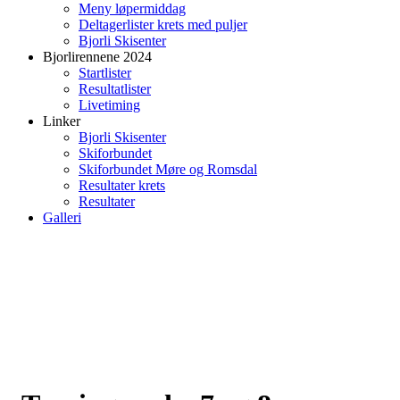
Meny løpermiddag
Deltagerlister krets med puljer
Bjorli Skisenter
Bjorlirennene 2024
Startlister
Resultatlister
Livetiming
Linker
Bjorli Skisenter
Skiforbundet
Skiforbundet Møre og Romsdal
Resultater krets
Resultater
Galleri