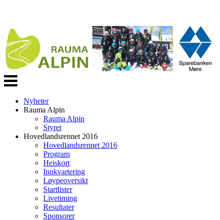
Veksle
navigasjon
Nyheter
Rauma Alpin
Rauma Alpin
Styret
Hovedlandsrennet 2016
Hovedlandsrennet 2016
Program
Heiskort
Innkvartering
Løypeoversikt
Startlister
Livetiming
Resultater
Sponsorer