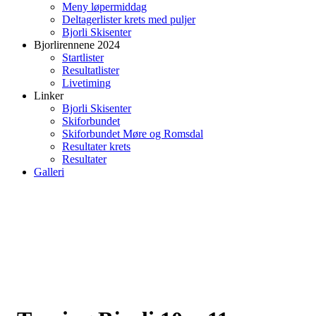
Meny løpermiddag
Deltagerlister krets med puljer
Bjorli Skisenter
Bjorlirennene 2024
Startlister
Resultatlister
Livetiming
Linker
Bjorli Skisenter
Skiforbundet
Skiforbundet Møre og Romsdal
Resultater krets
Resultater
Galleri