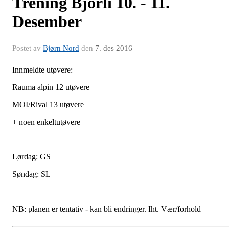
Trening Bjorli 10. - 11.
Desember
Postet av
Bjørn Nord
den
7. des 2016
Innmeldte utøvere:
Rauma alpin 12 utøvere
MOI/Rival 13 utøvere
+ noen enkeltutøvere
Lørdag: GS
Søndag: SL
NB: planen er tentativ - kan bli endringer. Iht. Vær/forhold