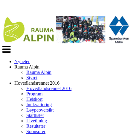
Veksle
navigasjon
Nyheter
Rauma Alpin
Rauma Alpin
Styret
Hovedlandsrennet 2016
Hovedlandsrennet 2016
Program
Heiskort
Innkvartering
Løypeoversikt
Startlister
Livetiming
Resultater
Sponsorer