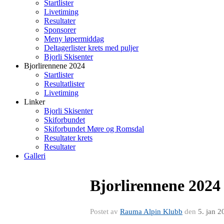
Startlister
Livetiming
Resultater
Sponsorer
Meny løpermiddag
Deltagerlister krets med puljer
Bjorli Skisenter
Bjorlirennene 2024
Startlister
Resultatlister
Livetiming
Linker
Bjorli Skisenter
Skiforbundet
Skiforbundet Møre og Romsdal
Resultater krets
Resultater
Galleri
Bjorlirennene 2024
Postet av
Rauma Alpin Klubb
den
5. jan 2